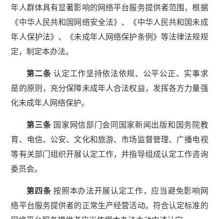
年人群体具有显著影响的网络平台服务提供者范围，根据
《中华人民共和国网络安全法》、《中华人民共和国未成
年人保护法》、《未成年人网络保护条例》等法律法规规
定，制定本办法。
第二条
认定工作坚持依法依规、公平公正、实事求
是的原则，充分保障未成年人合法权益，发挥各方力量强
化未成年人网络保护。
第三条
国家网信部门会同国家新闻出版和国务院教
育、电信、公安、文化和旅游、市场监督管理、广播电视
等有关部门组织开展认定工作，并指导组成认定工作咨询
委员会。
第四条
按照本办法开展认定工作，应当避免影响网
络平台服务提供者的正常生产经营活动。符合认定标准的