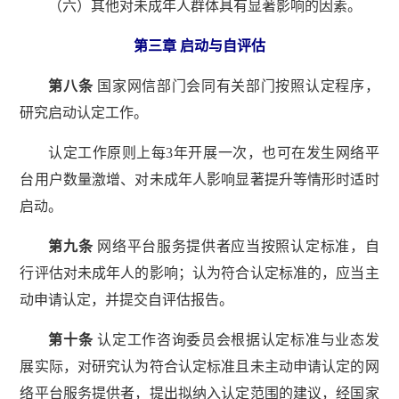
（六）其他对未成年人群体具有显著影响的因素。
第三章 启动与自评估
第八条
国家网信部门会同有关部门按照认定程序，
研究启动认定工作。
认定工作原则上每3年开展一次，也可在发生网络平
台用户数量激增、对未成年人影响显著提升等情形时适时
启动。
第九条
网络平台服务提供者应当按照认定标准，自
行评估对未成年人的影响；认为符合认定标准的，应当主
动申请认定，并提交自评估报告。
第十条
认定工作咨询委员会根据认定标准与业态发
展实际，对研究认为符合认定标准且未主动申请认定的网
络平台服务提供者，提出拟纳入认定范围的建议，经国家