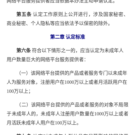
网络平台服务提供者应当依据本办法主动申请认定。
第五条
认定工作原则上公开进行，涉及国家秘密、
商业秘密、个人隐私等应当依法予以保密的除外。
第二章 认定标准
第六条
符合以下情形之一的，应当认定为未成年人
用户数量巨大的网络平台服务提供者：
（一）该网络平台提供的产品或者服务专门以未成年
人为服务对象，注册用户在1000万以上或者月活跃用户在
加载中...
100万以上；
（二）该网络平台提供的产品或者服务的对象不局限
于未成年人的，未成年人注册用户数量在1000万以上或者
月活跃未成年人用户在100万以上。