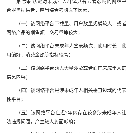
第七条
认定对未成年人群体具有显著影响的网络平
台服务提供者，应当综合考虑以下因素：
（一）该网络平台下载量、用户数量规模较大，或者
网络产品的销售额、交易量等较大；
（二）该网络平台未成年人登录频次、使用时长、使
用偏好、消费金额等指标较高；
（三）该网络平台涵盖大量涉及或者面向未成年人的
信息内容；
（四）该网络平台是涉未成年人相关垂直领域的代表
性平台；
（五）该网络平台在近3年内存在较多涉未成年人违
法违规问题，产生较大负面影响；