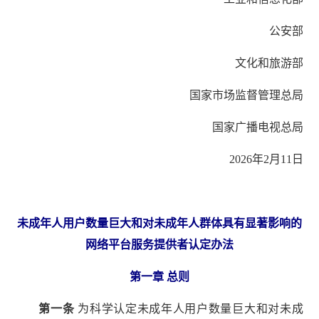
公安部
文化和旅游部
国家市场监督管理总局
国家广播电视总局
2026年2月11日
未成年人用户数量巨大和对未成年人群体具有显著影响的
网络平台服务提供者认定办法
第一章 总则
第一条
为科学认定未成年人用户数量巨大和对未成