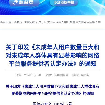
当前位置：
首页
/
政策法规
/
关于印发《未成年人用户数量巨大和对未成年人群体具有显著影响的网络平台服务提供者认定办法》的通知
关于印发《未成年人用户数量巨大和
对未成年人群体具有显著影响的网络
平台服务提供者认定办法》的通知
时间：2026-02-28
来源： 中国网信网
编辑：李宗典
关于印发《未成年人用户数量巨大和对未成年人群体具有
显著影响的网络平台服务提供者认定办法》的通知
国信办发文〔2026〕2号