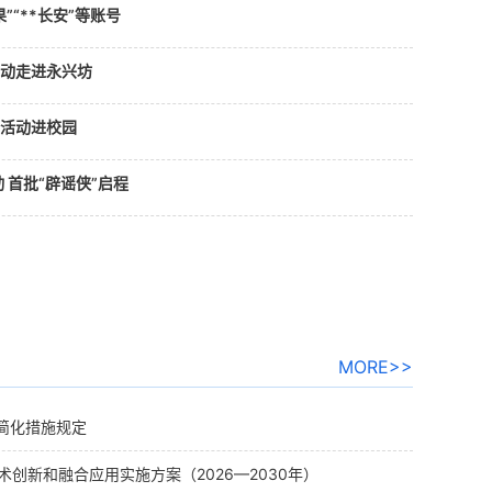
”“**长安”等账号
活动走进永兴坊
传活动进校园
 首批“辟谣侠”启程
MORE>>
简化措施规定
术创新和融合应用实施方案（2026—2030年）