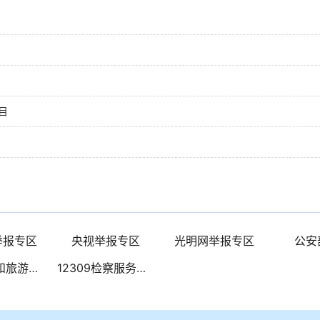
目
举报专区
央视举报专区
光明网举报专区
公安
全国文化和旅游市场网上举报投诉处理系统
12309检察服务中心