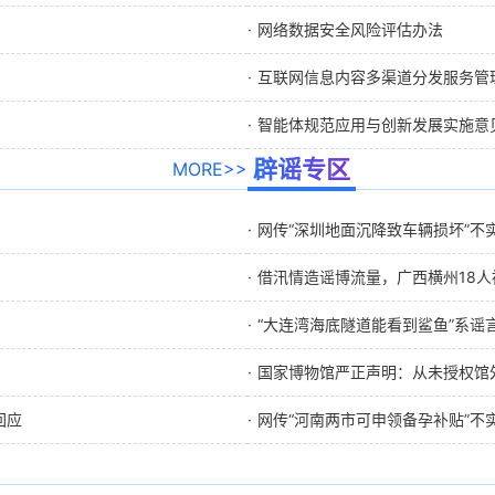
网络数据安全风险评估办法
互联网信息内容多渠道分发服务管
智能体规范应用与创新发展实施意
辟谣专区
MORE>>
网传“深圳地面沉降致车辆损坏”不实（2
借汛情造谣博流量，广西横州18人被依
“大连湾海底隧道能看到鲨鱼”系谣言（2
国家博物馆严正声明：从未授权馆外扫码
回应
网传“河南两市可申领备孕补贴”不实（2